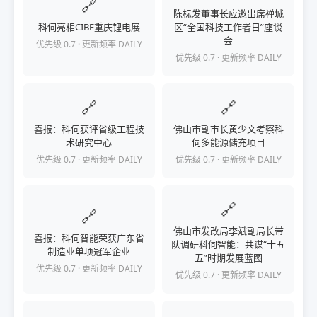
🔗
陈标发董事长应邀出席禅城
科伺亮相CIBF重庆锂电展
区“全国科技工作者日”座谈
会
优先级 0.7 · 更新频率 DAILY
优先级 0.7 · 更新频率 DAILY
🔗
🔗
喜报：科伺获评省级工程技
佛山市副市长黄少文考察科
术研究中心
伺多能源储充项目
优先级 0.7 · 更新频率 DAILY
优先级 0.7 · 更新频率 DAILY
🔗
🔗
佛山市发改局李斌副局长带
喜报：科伺智能荣获广东省
队调研科伺智能：共谋“十五
制造业单项冠军企业
五”时期发展蓝图
优先级 0.7 · 更新频率 DAILY
优先级 0.7 · 更新频率 DAILY