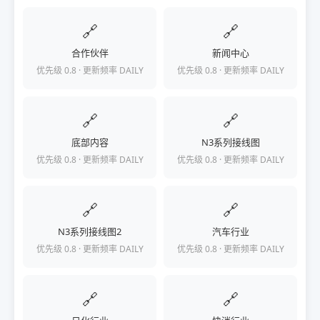
🔗
🔗
合作伙伴
新闻中心
优先级 0.8 · 更新频率 DAILY
优先级 0.8 · 更新频率 DAILY
🔗
🔗
底部内容
N3系列接线图
优先级 0.8 · 更新频率 DAILY
优先级 0.8 · 更新频率 DAILY
🔗
🔗
N3系列接线图2
汽车行业
优先级 0.8 · 更新频率 DAILY
优先级 0.8 · 更新频率 DAILY
🔗
🔗