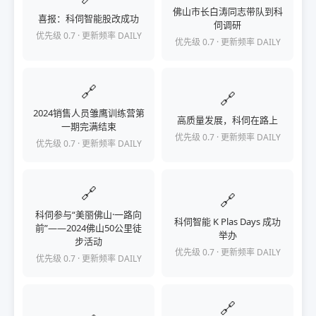
佛山市长白涛同志带队到科
喜报：科伺智能股改成功
伺调研
优先级 0.7 · 更新频率 DAILY
优先级 0.7 · 更新频率 DAILY
🔗
🔗
2024销售人员雏鹰训练营第
高质量发展，科伺在路上
一期完满结束
优先级 0.7 · 更新频率 DAILY
优先级 0.7 · 更新频率 DAILY
🔗
🔗
科伺参与“美丽佛山·一路向
科伺智能 K Plas Days 成功
前”——2024佛山50公里徒
举办
步活动
优先级 0.7 · 更新频率 DAILY
优先级 0.7 · 更新频率 DAILY
🔗