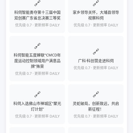
🔗
🔗
科伺智能勇夺第十三届中国
家乡领导关怀，大埔县领导
双创赛广东省总决赛三等奖
视察科伺
优先级 0.7 · 更新频率 DAILY
优先级 0.7 · 更新频率 DAILY
🔗
🔗
科伺智能五度蝉联“CMCD年
度运动控制领域用户满意品
广科·科创营走进科伺
牌”殊荣
优先级 0.7 · 更新频率 DAILY
优先级 0.7 · 更新频率 DAILY
🔗
🔗
科伺入选佛山市禅城区“聚光
灵蛇破局，创新致远，共启
灯计划”
新征程！
优先级 0.7 · 更新频率 DAILY
优先级 0.7 · 更新频率 DAILY