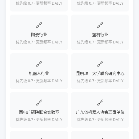
优先级 0.7 · 更新频率 DAILY
优先级 0.7 · 更新频率 DAILY
🔗
🔗
陶瓷行业
塑机行业
优先级 0.7 · 更新频率 DAILY
优先级 0.7 · 更新频率 DAILY
🔗
🔗
机器人行业
昆明理工大学联合研究中心
优先级 0.7 · 更新频率 DAILY
优先级 0.7 · 更新频率 DAILY
🔗
🔗
西电广研院联合实验室
广东省机器人协会理事单位
优先级 0.7 · 更新频率 DAILY
优先级 0.7 · 更新频率 DAILY