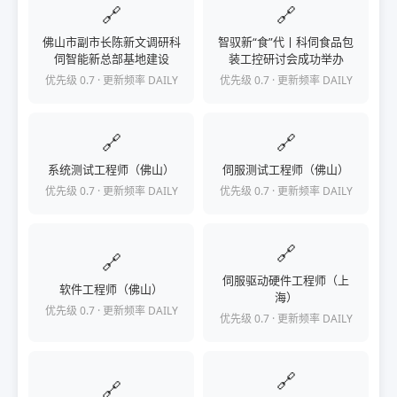
🔗
🔗
佛山市副市长陈新文调研科
智驭新“食”代丨科伺食品包
伺智能新总部基地建设
装工控研讨会成功举办
优先级 0.7 · 更新频率 DAILY
优先级 0.7 · 更新频率 DAILY
🔗
🔗
系统测试工程师（佛山）
伺服测试工程师（佛山）
优先级 0.7 · 更新频率 DAILY
优先级 0.7 · 更新频率 DAILY
🔗
🔗
伺服驱动硬件工程师（上
软件工程师（佛山）
海）
优先级 0.7 · 更新频率 DAILY
优先级 0.7 · 更新频率 DAILY
🔗
🔗