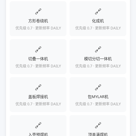
🔗
🔗
方形卷绕机
化成机
优先级 0.7 · 更新频率 DAILY
优先级 0.7 · 更新频率 DAILY
🔗
🔗
切叠一体机
模切分切一体机
优先级 0.7 · 更新频率 DAILY
优先级 0.7 · 更新频率 DAILY
🔗
🔗
盖板焊接机
包MYLAR机
优先级 0.7 · 更新频率 DAILY
优先级 0.7 · 更新频率 DAILY
🔗
🔗
入壳预焊机
顶盖满焊机