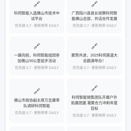
🔗
🔗
科伺智能入选佛山市技术中
广西陆川县县长视察科伺智
试平台
能佛山总部，共话合作发展
优先级 0.7 · 更新频率 DAILY
优先级 0.7 · 更新频率 DAILY
🔗
🔗
一路向前，科伺智能组团参
聚势共进，2025科伺渠道大
加佛山50公里徒步活动
会圆满举办！
优先级 0.7 · 更新频率 DAILY
优先级 0.7 · 更新频率 DAILY
🔗
🔗
科伺智能销售团队开展户外
佛山市政协副主席万志康率
拓展团建 凝聚合力冲刺年度
队调研科伺智能
目标
优先级 0.7 · 更新频率 DAILY
优先级 0.7 · 更新频率 DAILY