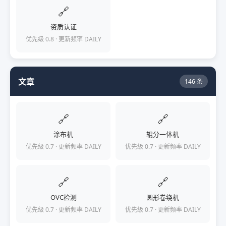
🔗
资质认证
优先级 0.8 · 更新频率 DAILY
文章
146 条
🔗
🔗
涂布机
辊分一体机
优先级 0.7 · 更新频率 DAILY
优先级 0.7 · 更新频率 DAILY
🔗
🔗
OVC检测
圆形卷绕机
优先级 0.7 · 更新频率 DAILY
优先级 0.7 · 更新频率 DAILY