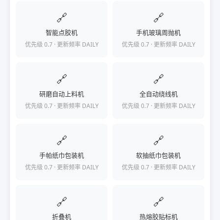
🔗
🔗
智能点胶机
手机玻璃周抛机
优先级 0.7 · 更新频率 DAILY
优先级 0.7 · 更新频率 DAILY
🔗
🔗
研磨自动上料机
全自动绕线机
优先级 0.7 · 更新频率 DAILY
优先级 0.7 · 更新频率 DAILY
🔗
🔗
手帕纸巾包装机
软抽纸巾包装机
优先级 0.7 · 更新频率 DAILY
优先级 0.7 · 更新频率 DAILY
🔗
🔗
折叠机
热熔胶贴标机