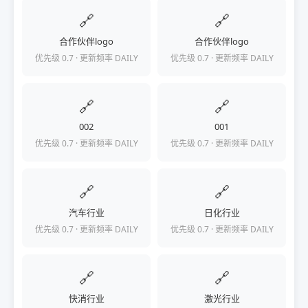
🔗
🔗
合作伙伴logo
合作伙伴logo
优先级 0.7 · 更新频率 DAILY
优先级 0.7 · 更新频率 DAILY
🔗
🔗
002
001
优先级 0.7 · 更新频率 DAILY
优先级 0.7 · 更新频率 DAILY
🔗
🔗
汽车行业
日化行业
优先级 0.7 · 更新频率 DAILY
优先级 0.7 · 更新频率 DAILY
🔗
🔗
快消行业
激光行业