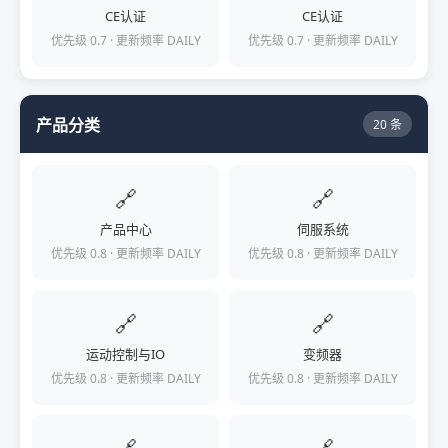
CE认证
CE认证
优先级 0.7 · 更新频率 DAILY
优先级 0.7 · 更新频率 DAILY
产品分类
20 条
🔗
🔗
产品中心
伺服系统
优先级 0.8 · 更新频率 DAILY
优先级 0.8 · 更新频率 DAILY
🔗
🔗
运动控制与IO
变频器
优先级 0.8 · 更新频率 DAILY
优先级 0.8 · 更新频率 DAILY