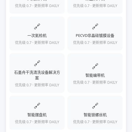
优先级 0.7 · 更新频率 DAILY
优先级 0.7 · 更新频率 DAILY
🔗
🔗
一次氦检机
PECVD非晶硅镀膜设备
优先级 0.7 · 更新频率 DAILY
优先级 0.7 · 更新频率 DAILY
🔗
🔗
石墨舟干洗清洗设备解决方
智能编带机
案
优先级 0.7 · 更新频率 DAILY
优先级 0.7 · 更新频率 DAILY
🔗
🔗
智能摆盘机
智能锁螺丝机
优先级 0.7 · 更新频率 DAILY
优先级 0.7 · 更新频率 DAILY